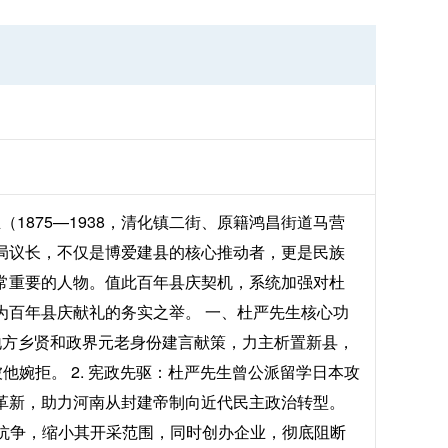
1875—1938，清化镇二街、原籍鸿昌街道马营
局议长，不仅是博爱建县的核心推动者，更是民族
常重要的人物。值此百年县庆契机，系统加强对杜
为百年县庆献礼的务实之举。 一、杜严先生核心功
以地方乡贤和政界元老身份建言献策，力主析置新县，
婉拒。 2. 宪政先驱：杜严先生曾公派留学日本攻
革新，助力河南从封建帝制向近代民主政治转型。
织抗争，缩小其开采范围，同时创办企业，彻底阻断