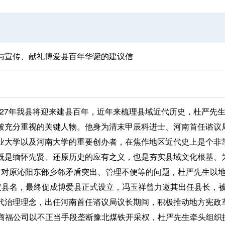
与宣传、献礼博爱县百年华诞的建议信
027年我县将迎来建县百年，近年来梳理县域近代历史，杜严先生（
被充分重视的关键人物。他身为清末甲辰科进士、河南首任谘议
业大学以及河南大学的重要创办者，在焦作地区近代史上是个非
既是缅怀先贤、还原历史的应有之义，也是夯实县域文化根基、
7年，针对原沁阳东部乡邻矛盾突出、管理不便等的问题，杜严先生
定县名，最终促成博爱县正式设立，冯玉祥曾力邀其出任县长，被他
代治理理念，出任河南首任谘议局议长期间，积极推动地方宪政
，英商福公司以不正当手段垄断豫北煤铁开采权，杜严先生牵头组