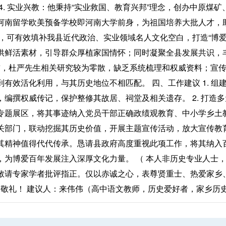
4. 实业兴教：他秉持“实业救国、教育兴邦”理念，创办中原煤
河南留学欧美预备学校即河南大学前身，为祖国培养大批人才，
传，可有效填补我县近代政治、实业领域名人文化空白，打造“博
供鲜活素材，引导群众厚植家国情怀；同时凝聚全县发展共识，
目前，杜严先生相关研究较为零散，缺乏系统梳理和权威资料；宣
有效活化利用，与其历史地位不相匹配。 四、工作建议 1. 
编撰权威传记，保护整修其故居、祠堂及相关遗存。 2. 打造
专题展区，将其事迹纳入党员干部正确政绩观教育、中小学乡土教材
关部门，联动挖掘其历史价值，开展主题宣传活动，放大宣传教育
其精神值得代代传承。恳请县政府高度重视此项工作，将其纳入
，为博爱百年发展注入深厚文化力量。 （ 本人非历史专业人士
敬请专家学者批评指正。仅以赤诚之心，表尊贤重士、热爱家乡
敬礼！ 建议人：来伟伟（高中语文教师，历史爱好者，家乡历史文化人