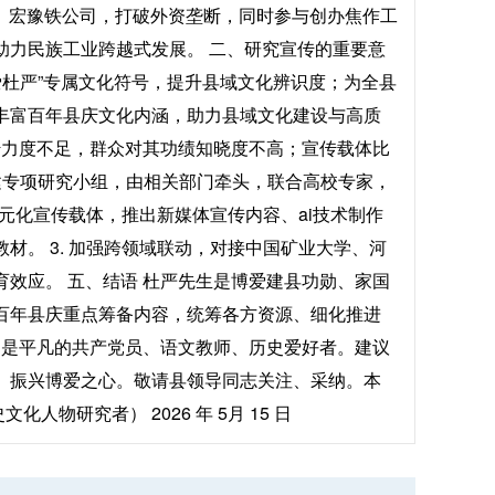
矿、宏豫铁公司，打破外资垄断，同时参与创办焦作工
助力民族工业跨越式发展。 二、研究宣传的重要意
爱杜严”专属文化符号，提升县域文化辨识度；为全县
丰富百年县庆文化内涵，助力县域文化建设与高质
传力度不足，群众对其功绩知晓度不高；宣传载体比
组建专项研究小组，由相关部门牵头，联合高校专家，
多元化宣传载体，推出新媒体宣传内容、ai技术制作
。 3. 加强跨领域联动，对接中国矿业大学、河
效应。 五、结语 杜严先生是博爱建县功勋、家国
百年县庆重点筹备内容，统筹各方资源、细化推进
，是平凡的共产党员、语文教师、历史爱好者。建议
、振兴博爱之心。敬请县领导同志关注、采纳。本
物研究者） 2026 年 5月 15 日