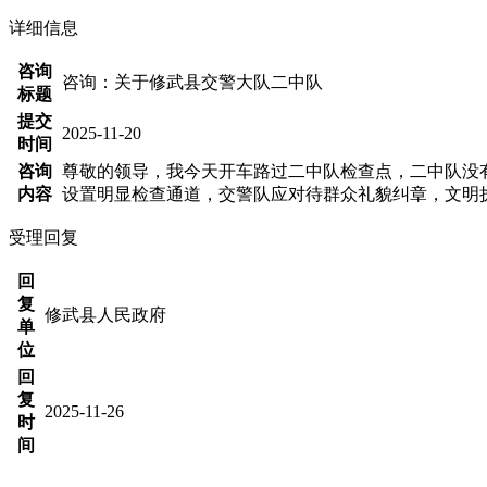
详细信息
咨询
咨询：关于修武县交警大队二中队
标题
提交
2025-11-20
时间
咨询
尊敬的领导，我今天开车路过二中队检查点，二中队没
内容
设置明显检查通道，交警队应对待群众礼貌纠章，文明
受理回复
回
复
修武县人民政府
单
位
回
复
2025-11-26
时
间